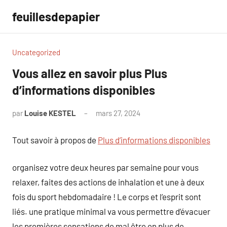
Aller
feuillesdepapier
au
contenu
Uncategorized
Vous allez en savoir plus Plus
d’informations disponibles
par
Louise KESTEL
mars 27, 2024
Aucun
commentaire
Tout savoir à propos de
Plus d’informations disponibles
organisez votre deux heures par semaine pour vous
relaxer, faites des actions de inhalation et une à deux
fois du sport hebdomadaire ! Le corps et l’esprit sont
liés. une pratique minimal va vous permettre d’évacuer
les premières sensations de mal être en plus de