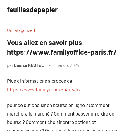
Aller
feuillesdepapier
au
contenu
Uncategorized
Vous allez en savoir plus
https://www.familyoffice-paris.fr/
par
Louise KESTEL
mars 5, 2024
Aucun
commentaire
Plus d’informations à propos de
https://www.familyoffice-paris.fr/
pour ce but choisir en bourse en ligne ? Comment
marchera le marché ? Comment passer un ordre de
bourse ? Comment choisir entre actions et
reconnaissance ? Quels sont les risques encourus par