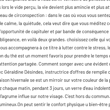
ors le vide perçu, la vie devient plus amincie et plus att
au de circonspection : dans le cas où vous vous sentez 
le calme, la quiétude, cela veut dire que vous méditez c
opportunité de capituler et par bande de conséquence de m
igeance, en voilà deux grandes. choisissez celle qui v
s accompagnera à ce titre à lutter contre le stress, le 
n du thé est un moment favoris pour prendre le temps d
 attention partagée. Comment songer avec une évident d
c Géraldine Désindes, instructrice d’offres de remplie
aison hivernale se est un mirroir sur votre couleur de la
 chaque matin, pendant 3 jours, un verre d’eau indolent
e, l’agrume influe sur notre visage. C’est hors du commun.
s lumineux.On peut sentir le confort physique u bien-être 