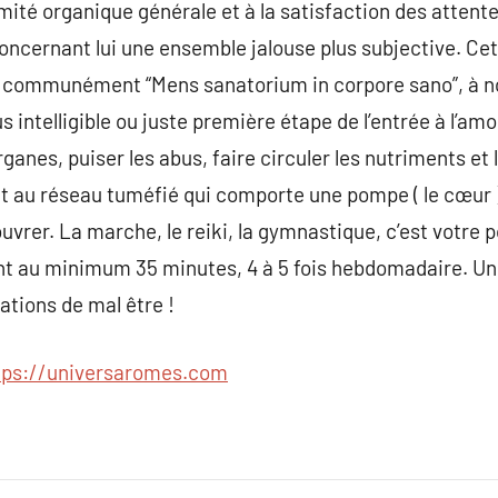
imité organique générale et à la satisfaction des attent
concernant lui une ensemble jalouse plus subjective. C
e communément “Mens sanatorium in corpore sano”, à no
us intelligible ou juste première étape de l’entrée à l’
ganes, puiser les abus, faire circuler les nutriments et l
 au réseau tuméfié qui comporte une pompe ( le cœur ),
vrer. La marche, le reiki, la gymnastique, c’est votre
nt au minimum 35 minutes, 4 à 5 fois hebdomadaire. U
ations de mal être !
tps://universaromes.com