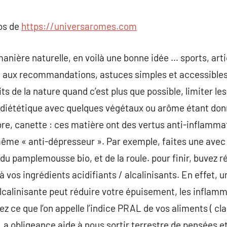
commentaire
pos de
https://universaromes.com
anière naturelle, en voilà une bonne idée … sports, arti
é aux recommandations, astuces simples et accessibles 
ts de la nature quand c’est plus que possible, limiter les
e diététique avec quelques végétaux ou arôme étant don
bre, canette : ces matière ont des vertus anti-inflammat
ême « anti-dépresseur ». Par exemple, faites une avec 
 du pamplemousse bio, et de la roule. pour finir, buvez r
 à vos ingrédients acidifiants / alcalinisants. En effet
alcalinisante peut réduire votre épuisement, les inflamm
z ce que l’on appelle l’indice PRAL de vos aliments ( cla
.La obligeance aide à nous sortir terrestre de pensées e