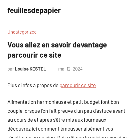
Aller
feuillesdepapier
au
contenu
Uncategorized
Vous allez en savoir davantage
parcourir ce site
par
Louise KESTEL
mai 12, 2024
Aucun
commentaire
Plus d’infos à propos de
parcourir ce site
Alimentation harmonieuse et petit budget font bon
couple lorsque l’on fait preuve d’un peu d’astuce avant,
au cours de et après s’être mis aux fourneaux.
découvrez ici comment émousser aisément vos
résultat de en cuisine. Qui a dit que la cuisine avec des