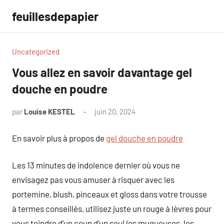
Aller
feuillesdepapier
au
contenu
Uncategorized
Vous allez en savoir davantage gel
douche en poudre
par
Louise KESTEL
juin 20, 2024
Aucun
commentaire
En savoir plus à propos de
gel douche en poudre
Les 13 minutes de indolence dernier où vous ne
envisagez pas vous amuser à risquer avec les
portemine, blush, pinceaux et gloss dans votre trousse
à termes conseillés, utilisez juste un rouge à lèvres pour
vous teindre d’un coup d’un seul les muqueuses, les