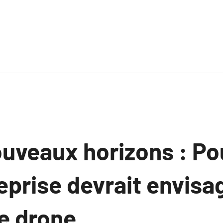
ouveaux horizons : Po
eprise devrait envisag
de drone