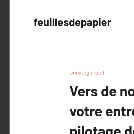
Aller
au
feuillesdepapier
contenu
Uncategorized
Vers de n
votre entr
pilotage 