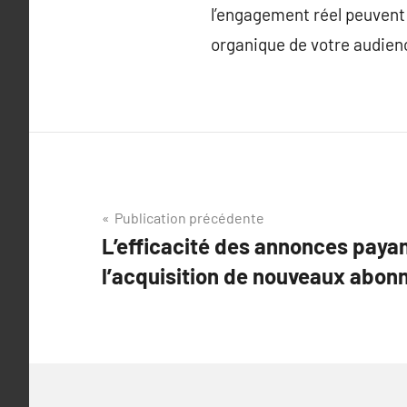
l’engagement réel peuvent
organique de votre audienc
Navigation
Publication précédente
L’efficacité des annonces paya
de
l’acquisition de nouveaux abon
l’article