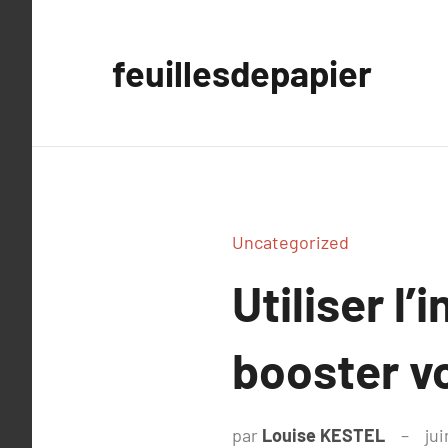
Aller
au
feuillesdepapier
contenu
Uncategorized
Utiliser l
booster v
par
Louise KESTEL
jui