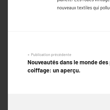
nouveaux textiles qui poll
Navigation
Publication précédente
Nouveautés dans le monde des 
de
coiffage: un aperçu.
l’article