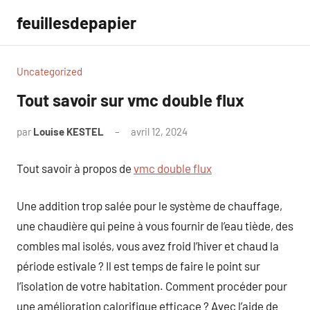
Aller
feuillesdepapier
au
contenu
Uncategorized
Tout savoir sur vmc double flux
par
Louise KESTEL
avril 12, 2024
Aucun
commentaire
Tout savoir à propos de
vmc double flux
Une addition trop salée pour le système de chauffage,
une chaudière qui peine à vous fournir de l’eau tiède, des
combles mal isolés, vous avez froid l’hiver et chaud la
période estivale ? Il est temps de faire le point sur
l’isolation de votre habitation. Comment procéder pour
une amélioration calorifique efficace ? Avec l’aide de