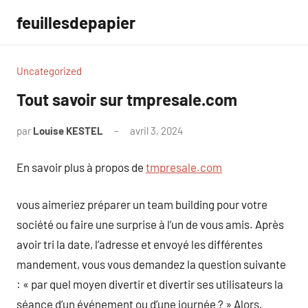
Aller
feuillesdepapier
au
contenu
Uncategorized
Tout savoir sur tmpresale.com
par
Louise KESTEL
avril 3, 2024
Aucun
commentaire
En savoir plus à propos de
tmpresale.com
vous aimeriez préparer un team building pour votre
société ou faire une surprise à l’un de vous amis. Après
avoir tri la date, l’adresse et envoyé les différentes
mandement, vous vous demandez la question suivante
: « par quel moyen divertir et divertir ses utilisateurs la
séance d’un événement ou d’une journée ? » Alors,