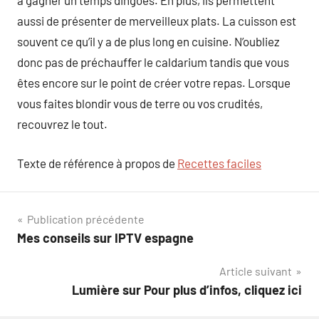
à gagner un temps dingoes. En plus, ils permettent
aussi de présenter de merveilleux plats. La cuisson est
souvent ce qu’il y a de plus long en cuisine. N’oubliez
donc pas de préchauffer le caldarium tandis que vous
êtes encore sur le point de créer votre repas. Lorsque
vous faites blondir vous de terre ou vos crudités,
recouvrez le tout.
Texte de référence à propos de
Recettes faciles
Navigation
Publication précédente
Mes conseils sur IPTV espagne
de
Article suivant
l’article
Lumière sur Pour plus d’infos, cliquez ici