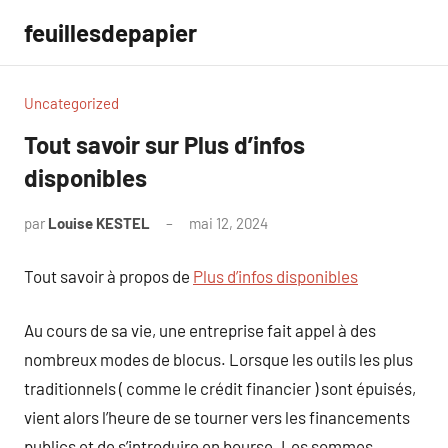
Aller
feuillesdepapier
au
contenu
Uncategorized
Tout savoir sur Plus d’infos
disponibles
par
Louise KESTEL
mai 12, 2024
Aucun
commentaire
Tout savoir à propos de
Plus d’infos disponibles
Au cours de sa vie, une entreprise fait appel à des
nombreux modes de blocus. Lorsque les outils les plus
traditionnels ( comme le crédit financier ) sont épuisés,
vient alors l’heure de se tourner vers les financements
publics et de s’introduire en bourse. Les sommes