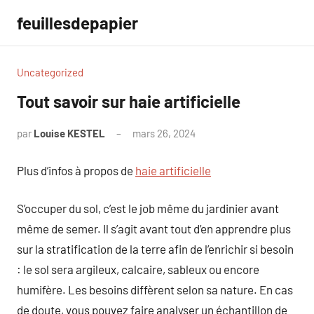
Aller
feuillesdepapier
au
contenu
Uncategorized
Tout savoir sur haie artificielle
par
Louise KESTEL
mars 26, 2024
Aucun
commentaire
Plus d’infos à propos de
haie artificielle
S’occuper du sol, c’est le job même du jardinier avant
même de semer. Il s’agit avant tout d’en apprendre plus
sur la stratification de la terre afin de l’enrichir si besoin
: le sol sera argileux, calcaire, sableux ou encore
humifère. Les besoins diffèrent selon sa nature. En cas
de doute, vous pouvez faire analyser un échantillon de