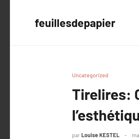
Aller
au
feuillesdepapier
contenu
Uncategorized
Tirelires: 
l’esthétiq
par
Louise KESTEL
ma