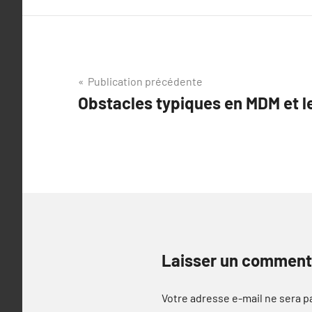
Navigation
Publication précédente
Obstacles typiques en MDM et l
de
l’article
Laisser un comment
Votre adresse e-mail ne sera p