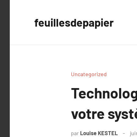
Aller
au
feuillesdepapier
contenu
Uncategorized
Technolog
votre sys
par
Louise KESTEL
jui