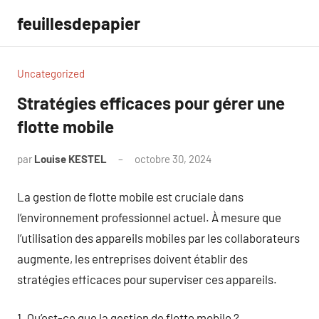
Aller
feuillesdepapier
au
contenu
Uncategorized
Stratégies efficaces pour gérer une
flotte mobile
par
Louise KESTEL
octobre 30, 2024
Aucun
commentaire
La gestion de flotte mobile est cruciale dans
l’environnement professionnel actuel. À mesure que
l’utilisation des appareils mobiles par les collaborateurs
augmente, les entreprises doivent établir des
stratégies efficaces pour superviser ces appareils.
1. Qu’est-ce que la gestion de flotte mobile ?