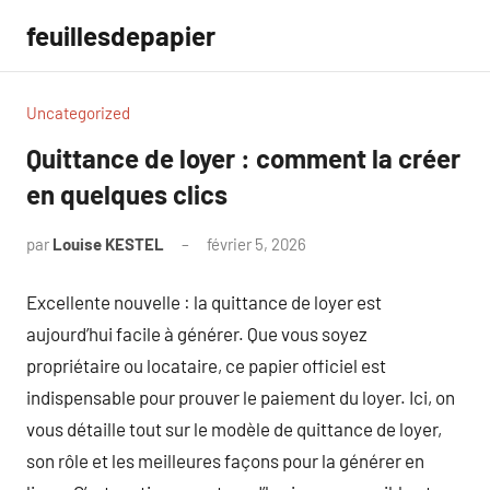
Aller
feuillesdepapier
au
contenu
Uncategorized
Quittance de loyer : comment la créer
en quelques clics
par
Louise KESTEL
février 5, 2026
Aucun
commentaire
Excellente nouvelle : la quittance de loyer est
aujourd’hui facile à générer. Que vous soyez
propriétaire ou locataire, ce papier officiel est
indispensable pour prouver le paiement du loyer. Ici, on
vous détaille tout sur le modèle de quittance de loyer,
son rôle et les meilleures façons pour la générer en