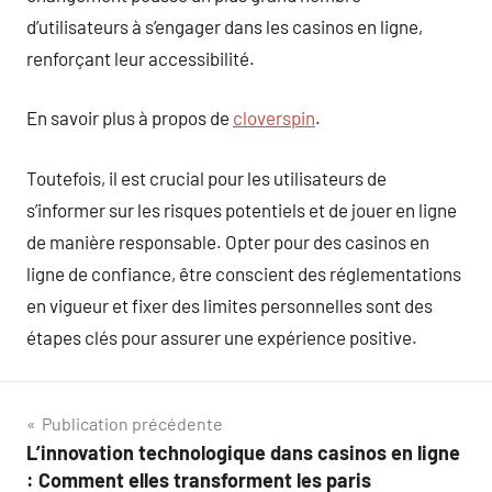
d’utilisateurs à s’engager dans les casinos en ligne,
renforçant leur accessibilité.
En savoir plus à propos de
cloverspin
.
Toutefois, il est crucial pour les utilisateurs de
s’informer sur les risques potentiels et de jouer en ligne
de manière responsable. Opter pour des casinos en
ligne de confiance, être conscient des réglementations
en vigueur et fixer des limites personnelles sont des
étapes clés pour assurer une expérience positive.
Navigation
Publication précédente
L’innovation technologique dans casinos en ligne
de
: Comment elles transforment les paris