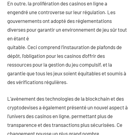
En outre, la prolifération des casinos en ligne a
engendré une controverse sur leur régulation. Les
gouvernements ont adopté des réglementations
diverses pour garantir un environnement de jeu sûr tout
en étant é
quitable. Ceci comprend l’instauration de plafonds de
dépôt, l’obligation pour les casinos d’offrir des
ressources pour la gestion du jeu compulsif, et la
garantie que tous les jeux soient équitables et soumis à
des vérifications régulières.
L’avènement des technologies de la blockchain et des
cryptodevises a également présenté un nouvel aspect à
l’univers des casinos en ligne, permettant plus de
transparence et des transactions plus sécurisées. Ce
changement pousse un plus grand nombre