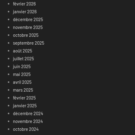
février 2026
janvier 2026
décembre 2025
novembre 2025
octobre 2025
septembre 2025
août 2025
juillet 2025
juin 2025
mai 2025
avril 2025
mars 2025
février 2025
janvier 2025
décembre 2024
novembre 2024
octobre 2024