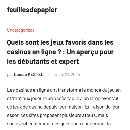
Aller
feuillesdepapier
au
contenu
Uncategorized
Quels sont les jeux favoris dans les
casinos en ligne ? : Un aperçu pour
les débutants et expert
par
Louise KESTEL
mars 21, 2024
Aucun
commentaire
Les casinos en ligne ont transformé le monde du jeu en
offrant aux joueurs un accès facile à un large éventail
de jeux de casino depuis leur maison. En raison de leur
essor, ces sites proposent plusieurs atouts, mais
soulèvent également des questions concernant la