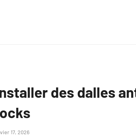
nstaller des dalles an
docks
vier 17, 2026
Aucun