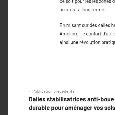
ce soit pour les les zones d
un atout à long terme.
En misant sur des dalles h
Améliorer le confort d’util
ainsi une révolution pratiq
Navigation
Publication précédente
Dalles stabilisatrices anti-boue 
de
durable pour aménager vos sol
l’article