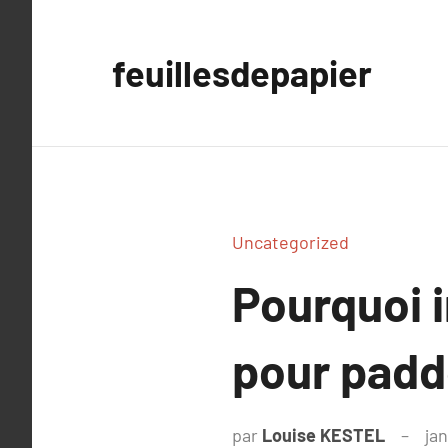
Aller
au
feuillesdepapier
contenu
Uncategorized
Pourquoi i
pour pad
par
Louise KESTEL
jan