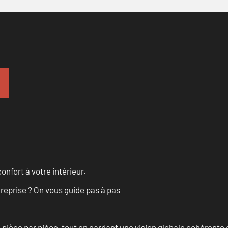
onfort à votre intérieur.
treprise ? On vous guide pas à pas
èce par pièce, tout en gardant une vision globale cohérente et