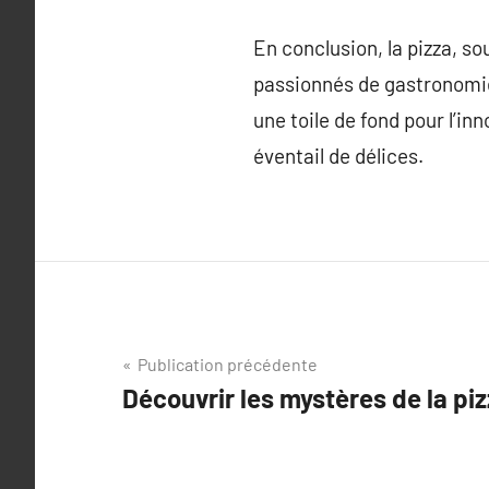
En conclusion, la pizza, so
passionnés de gastronomie 
une toile de fond pour l’i
éventail de délices.
Navigation
Publication précédente
Découvrir les mystères de la piz
de
l’article