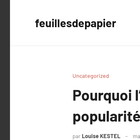
Aller
au
feuillesdepapier
contenu
Uncategorized
Pourquoi 
popularit
par
Louise KESTEL
ma