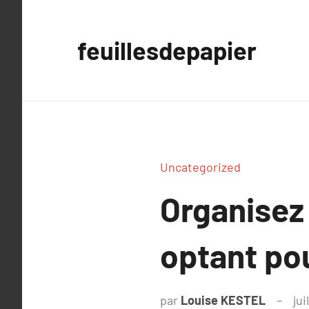
Aller
au
feuillesdepapier
contenu
Uncategorized
Organisez 
optant pou
par
Louise KESTEL
jui