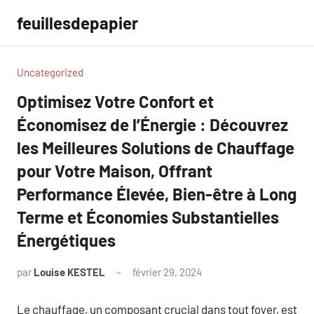
Aller
feuillesdepapier
au
contenu
Uncategorized
Optimisez Votre Confort et
Économisez de l’Énergie : Découvrez
les Meilleures Solutions de Chauffage
pour Votre Maison, Offrant
Performance Élevée, Bien-être à Long
Terme et Économies Substantielles
Énergétiques
par
Louise KESTEL
février 29, 2024
Aucun
commentaire
Le chauffage, un composant crucial dans tout foyer, est