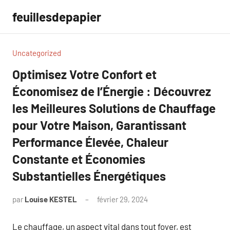
Aller
feuillesdepapier
au
contenu
Uncategorized
Optimisez Votre Confort et
Économisez de l’Énergie : Découvrez
les Meilleures Solutions de Chauffage
pour Votre Maison, Garantissant
Performance Élevée, Chaleur
Constante et Économies
Substantielles Énergétiques
par
Louise KESTEL
février 29, 2024
Aucun
commentaire
Le chauffage, un aspect vital dans tout foyer, est