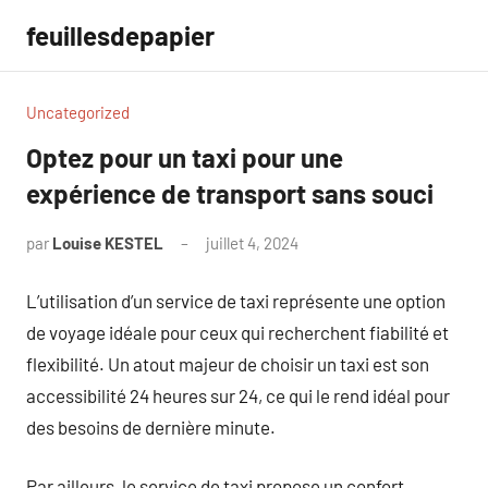
Aller
feuillesdepapier
au
contenu
Uncategorized
Optez pour un taxi pour une
expérience de transport sans souci
par
Louise KESTEL
juillet 4, 2024
Aucun
commentaire
L’utilisation d’un service de taxi représente une option
de voyage idéale pour ceux qui recherchent fiabilité et
flexibilité. Un atout majeur de choisir un taxi est son
accessibilité 24 heures sur 24, ce qui le rend idéal pour
des besoins de dernière minute.
Par ailleurs, le service de taxi propose un confort