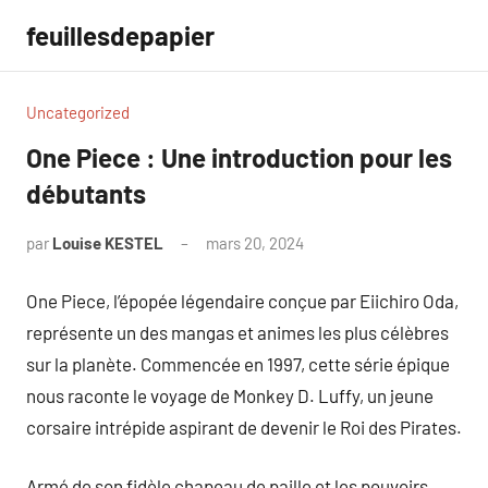
Aller
feuillesdepapier
au
contenu
Uncategorized
One Piece : Une introduction pour les
débutants
par
Louise KESTEL
mars 20, 2024
Aucun
commentaire
One Piece, l’épopée légendaire conçue par Eiichiro Oda,
représente un des mangas et animes les plus célèbres
sur la planète. Commencée en 1997, cette série épique
nous raconte le voyage de Monkey D. Luffy, un jeune
corsaire intrépide aspirant de devenir le Roi des Pirates.
Armé de son fidèle chapeau de paille et les pouvoirs