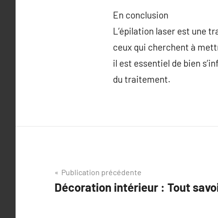
En conclusion
L’épilation laser est une t
ceux qui cherchent à mettr
il est essentiel de bien s’i
du traitement.
Navigation
Publication précédente
Décoration intérieur : Tout savo
de
l’article