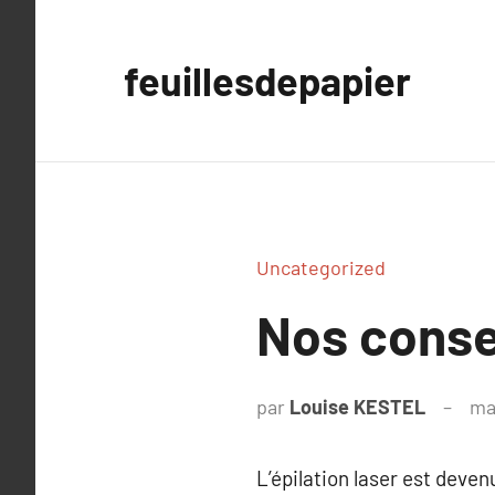
Aller
au
feuillesdepapier
contenu
Uncategorized
Nos consei
par
Louise KESTEL
ma
L’épilation laser est deven