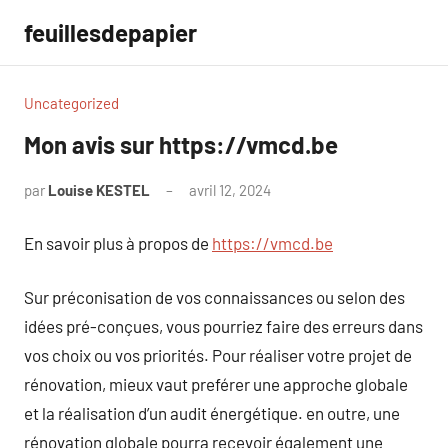
Aller
feuillesdepapier
au
contenu
Uncategorized
Mon avis sur https://vmcd.be
par
Louise KESTEL
avril 12, 2024
Aucun
commentaire
En savoir plus à propos de
https://vmcd.be
Sur préconisation de vos connaissances ou selon des
idées pré-conçues, vous pourriez faire des erreurs dans
vos choix ou vos priorités. Pour réaliser votre projet de
rénovation, mieux vaut preférer une approche globale
et la réalisation d’un audit énergétique. en outre, une
rénovation globale pourra recevoir également une