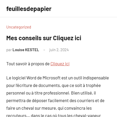
Aller
feuillesdepapier
au
contenu
Uncategorized
Mes conseils sur Cliquez ici
par
Louise KESTEL
juin 2, 2024
Aucun
commentaire
Tout savoir à propos de
Cliquez ici
Le logiciel Word de Microsoft est un outil indispensable
pour l’écriture de documents, que ce soit à trophée
personnel ou à titre professionnel. Bien utilisé, il
permettra de déposer facilement des courriers et de
faire un cheval sur mesure, qui convaincra les
recruteurs… dans le cas où tous les cheval-vapeur