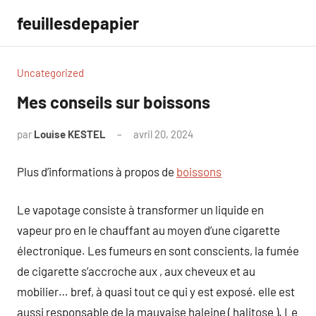
Aller
feuillesdepapier
au
contenu
Uncategorized
Mes conseils sur boissons
par
Louise KESTEL
avril 20, 2024
Aucun
commentaire
Plus d’informations à propos de
boissons
Le vapotage consiste à transformer un liquide en
vapeur pro en le chauffant au moyen d’une cigarette
électronique. Les fumeurs en sont conscients, la fumée
de cigarette s’accroche aux , aux cheveux et au
mobilier… bref, à quasi tout ce qui y est exposé. elle est
aussi responsable de la mauvaise haleine ( halitose ). Le