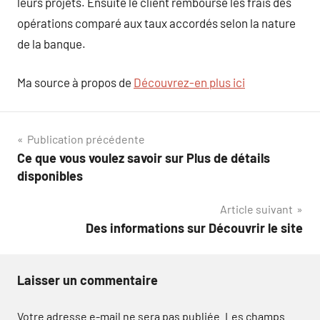
leurs projets. Ensuite le client rembourse les frais des
opérations comparé aux taux accordés selon la nature
de la banque.
Ma source à propos de
Découvrez-en plus ici
Navigation
Publication précédente
Ce que vous voulez savoir sur Plus de détails
de
disponibles
l’article
Article suivant
Des informations sur Découvrir le site
Laisser un commentaire
Votre adresse e-mail ne sera pas publiée.
Les champs