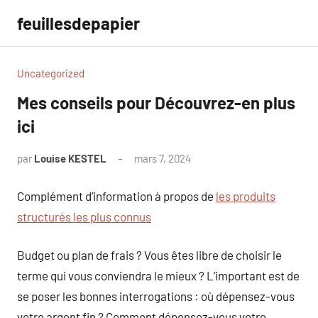
Aller
feuillesdepapier
au
contenu
Uncategorized
Mes conseils pour Découvrez-en plus
ici
par
Louise KESTEL
mars 7, 2024
Aucun
commentaire
Complément d’information à propos de
les produits
structurés les plus connus
Budget ou plan de frais ? Vous êtes libre de choisir le
terme qui vous conviendra le mieux ? L’important est de
se poser les bonnes interrogations : où dépensez-vous
votre argent fin ? Comment dépensez-vous votre