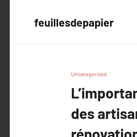
Aller
au
feuillesdepapier
contenu
Uncategorized
L’importan
des artisa
rénovatio