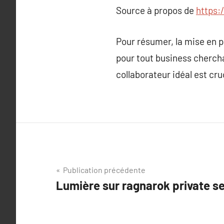
Source à propos de
https:/
Pour résumer, la mise en p
pour tout business chercha
collaborateur idéal est cru
Navigation
Publication précédente
Lumière sur ragnarok private s
de
l’article