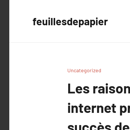
Aller
au
feuillesdepapier
contenu
Uncategorized
Les raison
internet p
succès de