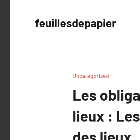
Aller
au
feuillesdepapier
contenu
Uncategorized
Les obliga
lieux : Les
des lieux.