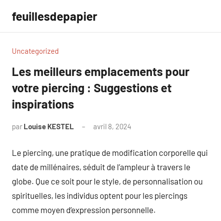
Aller
feuillesdepapier
au
contenu
Uncategorized
Les meilleurs emplacements pour
votre piercing : Suggestions et
inspirations
par
Louise KESTEL
avril 8, 2024
Aucun
commentaire
Le piercing, une pratique de modification corporelle qui
date de millénaires, séduit de l’ampleur à travers le
globe. Que ce soit pour le style, de personnalisation ou
spirituelles, les individus optent pour les piercings
comme moyen d’expression personnelle.