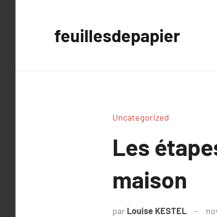
Aller
au
feuillesdepapier
contenu
Uncategorized
Les étapes
maison
par
Louise KESTEL
no