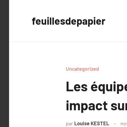
Aller
au
feuillesdepapier
contenu
Uncategorized
Les équip
impact sur
par
Louise KESTEL
no