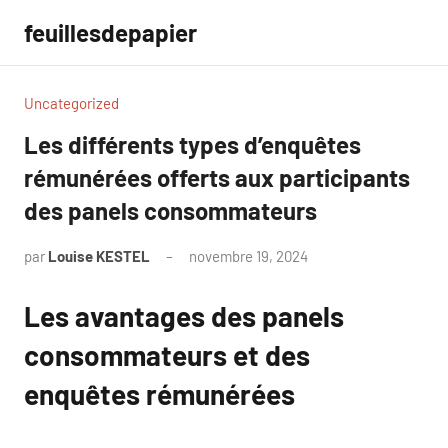
Aller
feuillesdepapier
au
contenu
Uncategorized
Les différents types d’enquêtes
rémunérées offerts aux participants
des panels consommateurs
par
Louise KESTEL
novembre 19, 2024
Aucun
commentaire
Les avantages des panels
consommateurs et des
enquêtes rémunérées