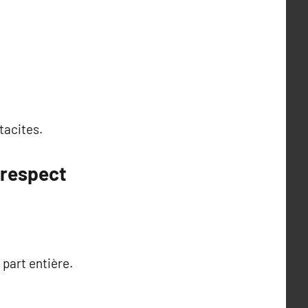
 tacites.
c respect
 part entière.