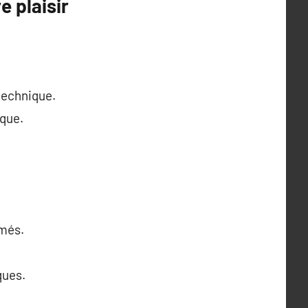
e plaisir
 technique.
ique.
rmés.
ques.