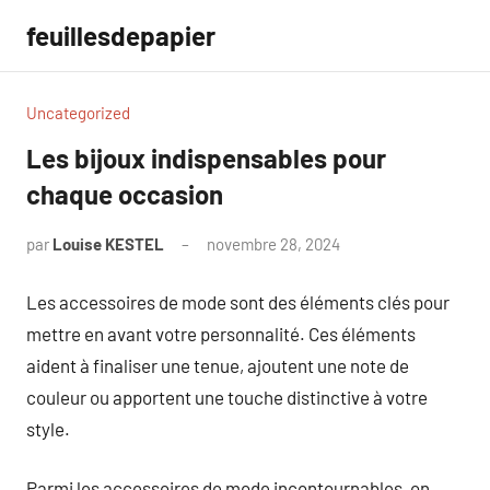
Aller
feuillesdepapier
au
contenu
Uncategorized
Les bijoux indispensables pour
chaque occasion
par
Louise KESTEL
novembre 28, 2024
Aucun
commentaire
Les accessoires de mode sont des éléments clés pour
mettre en avant votre personnalité. Ces éléments
aident à finaliser une tenue, ajoutent une note de
couleur ou apportent une touche distinctive à votre
style.
Parmi les accessoires de mode incontournables, on