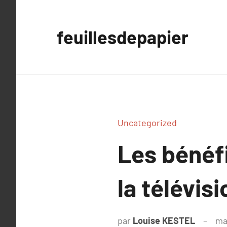
Aller
au
feuillesdepapier
contenu
Uncategorized
Les bénéfi
la télévis
par
Louise KESTEL
ma