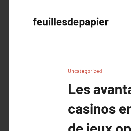
Aller
au
feuillesdepapier
contenu
Uncategorized
Les avanta
casinos en
de jeux op