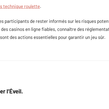
s technique roulette
.
les participants de rester informés sur les risques potent
des casinos en ligne fiables, connaître des réglementat
sont des actions essentielles pour garantir un jeu sûr.
r l’Éveil.