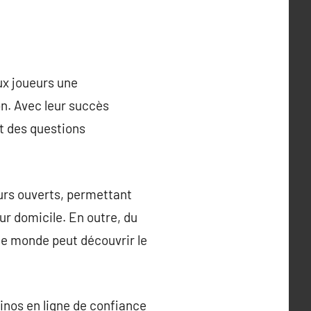
ux joueurs une
on. Avec leur succès
t des questions
ours ouverts, permettant
eur domicile. En outre, du
t le monde peut découvrir le
inos en ligne de confiance