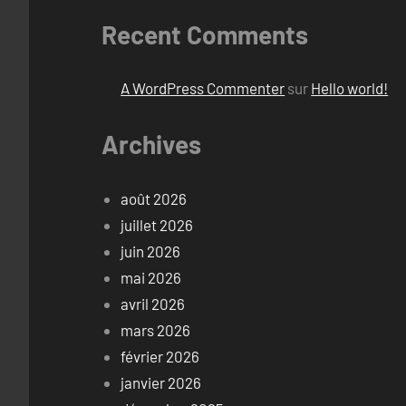
Recent Comments
A WordPress Commenter
sur
Hello world!
Archives
août 2026
juillet 2026
juin 2026
mai 2026
avril 2026
mars 2026
février 2026
janvier 2026