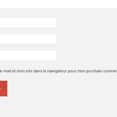
-mail et mon site dans le navigateur pour mon prochain comme