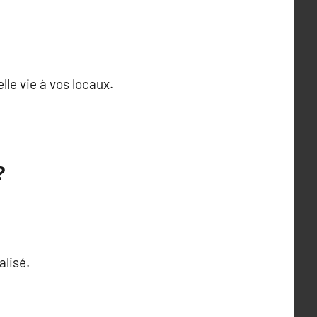
le vie à vos locaux.
?
lisé.