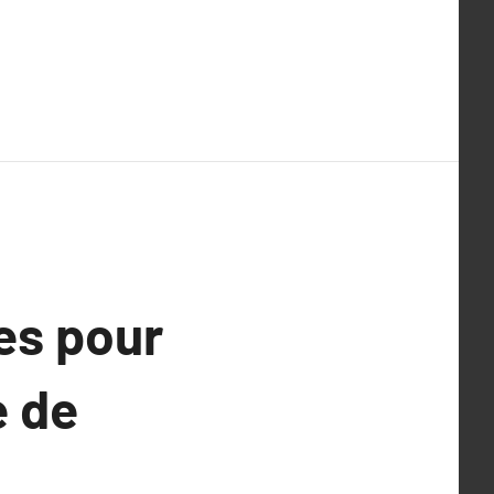
es pour
e de