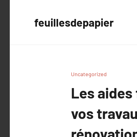
Aller
au
feuillesdepapier
contenu
Uncategorized
Les aides 
vos trava
rénovatio