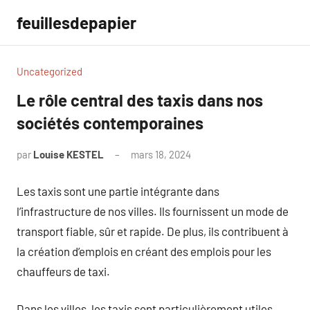
Aller
feuillesdepapier
au
contenu
Uncategorized
Le rôle central des taxis dans nos
sociétés contemporaines
par
Louise KESTEL
mars 18, 2024
Aucun
commentaire
Les taxis sont une partie intégrante dans
l’infrastructure de nos villes. Ils fournissent un mode de
transport fiable, sûr et rapide. De plus, ils contribuent à
la création d’emplois en créant des emplois pour les
chauffeurs de taxi.
Dans les villes, les taxis sont particulièrement utiles