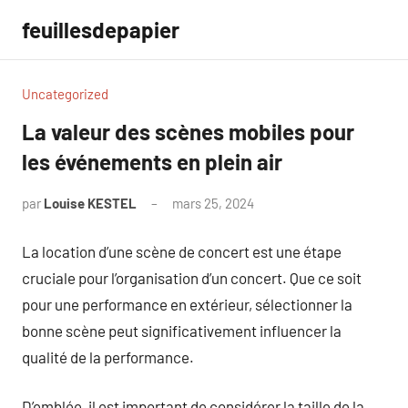
Aller
feuillesdepapier
au
contenu
Uncategorized
La valeur des scènes mobiles pour
les événements en plein air
par
Louise KESTEL
mars 25, 2024
Aucun
commentaire
La location d’une scène de concert est une étape
cruciale pour l’organisation d’un concert. Que ce soit
pour une performance en extérieur, sélectionner la
bonne scène peut significativement influencer la
qualité de la performance.
D’emblée, il est important de considérer la taille de la