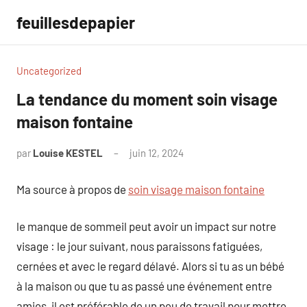
Aller
feuillesdepapier
au
contenu
Uncategorized
La tendance du moment soin visage
maison fontaine
par
Louise KESTEL
juin 12, 2024
Aucun
commentaire
Ma source à propos de
soin visage maison fontaine
le manque de sommeil peut avoir un impact sur notre
visage : le jour suivant, nous paraissons fatiguées,
cernées et avec le regard délavé. Alors si tu as un bébé
à la maison ou que tu as passé une événement entre
amies, il est préférable de un peu de travail pour mettre