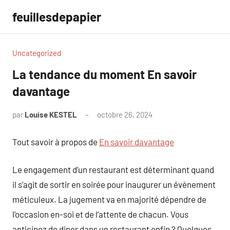
Aller
feuillesdepapier
au
contenu
Uncategorized
La tendance du moment En savoir
davantage
par
Louise KESTEL
octobre 26, 2024
Aucun
commentaire
Tout savoir à propos de
En savoir davantage
Le engagement d’un restaurant est déterminant quand
il s’agit de sortir en soirée pour inaugurer un évènement
méticuleux. La jugement va en majorité dépendre de
l’occasion en-soi et de l’attente de chacun. Vous
anticipez de diner dans un restaurant enfin ? Quelques