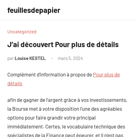
Aller
feuillesdepapier
au
contenu
Uncategorized
J’ai découvert Pour plus de détails
par
Louise KESTEL
mars 5, 2024
Aucun
commentaire
Complément d’information à propos de
Pour plus de
détails
afin de gagner de l’argent grâce à vos investissements,
la Bourse met à votre disposition l’une des agréables
options pour faire grandir votre principal
immédiatement. Certes, le vocabulaire technique des
spécialistes de la Finance peut épeurer, et il n’est pas