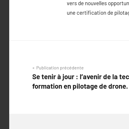
vers de nouvelles opportuni
une certification de pilota
Navigation
Publication précédente
Se tenir à jour : l’avenir de la t
de
formation en pilotage de drone.
l’article