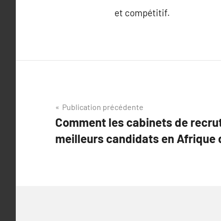
et compétitif.
Navigation
Publication précédente
Comment les cabinets de recru
de
meilleurs candidats en Afrique d
l’article