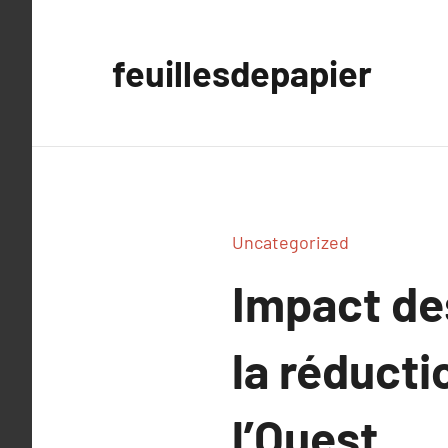
Aller
au
feuillesdepapier
contenu
Uncategorized
Impact de
la réduct
l’Ouest.